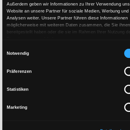
Außerdem geben wir Informationen zu Ihrer Verwendung uns
News
Unternehmen
Website an unsere Partner für soziale Medien, Werbung und
Firmenphilosophie
Analysen weiter. Unsere Partner führen diese Informationen
Firmengeschichte
möglicherweise mit weiteren Daten zusammen, die Sie ihne
Arbeitskreise
Zertifikate & Bescheinigungen
bereitgestellt haben oder die sie im Rahmen Ihrer Nutzung d
IHK-Netzwerk Wasser
Dienste gesammelt haben.
Produkte
Filter
Einwilligungsauswahl
Armaturen und Zubehör
Notwendig
Enthärtung
Umkehrosmoseanlagen und Geräte
Permeatmanagement
Präferenzen
Mischbett
Dosierung
Wissen
Wasserfibel
Statistiken
Know-How
Wasseraufbereitungsanlagen für Industrie und Gewerbe
Wassertechnik
Marketing
Wasserenthärtungsanlagen Hersteller
Dosieranlagen
Kontakt
Karriere
Servicetechniker (m/w/d)